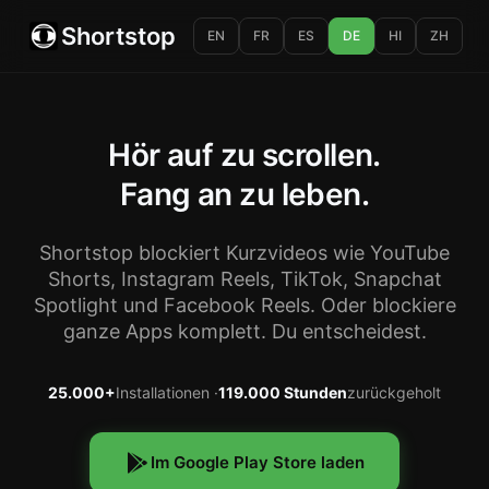
Shortstop
EN
FR
ES
DE
HI
ZH
Hör auf zu scrollen.
Fang an zu leben.
Shortstop blockiert Kurzvideos wie YouTube
Shorts, Instagram Reels, TikTok, Snapchat
Spotlight und Facebook Reels. Oder blockiere
ganze Apps komplett. Du entscheidest.
25.000+
Installationen ·
119.000 Stunden
zurückgeholt
Im Google Play Store laden