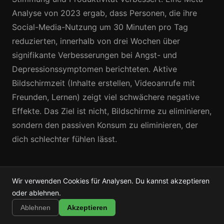
Analyse von 2023 ergab, dass Personen, die ihre
Social-Media-Nutzung um 30 Minuten pro Tag
reduzierten, innerhalb von drei Wochen über
signifikante Verbesserungen bei Angst- und
Depressionssymptomen berichteten. Aktive
Bildschirmzeit (Inhalte erstellen, Videoanrufe mit
Freunden, Lernen) zeigt viel schwächere negative
Effekte. Das Ziel ist nicht, Bildschirme zu eliminieren,
sondern den passiven Konsum zu eliminieren, der
dich schlechter fühlen lässt.
Fang mit einer Sache an
Wir verwenden Cookies für Analysen. Du kannst akzeptieren
Shortstop
oder ablehnen.
Installieren
Shorts, Reels & TikTok blockieren
Du musst deine gesamte Beziehung zu deinem
Ablehnen
Akzeptieren
Handy nicht heute umkrempeln. Wähle die eine