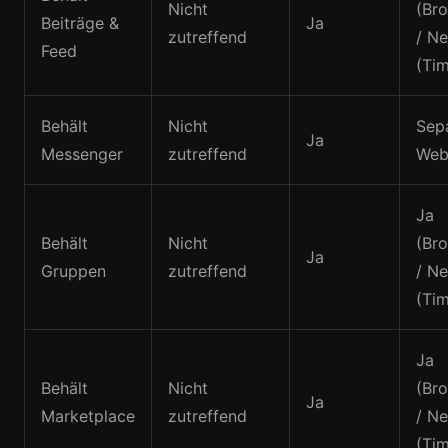
Nicht
(Br
Beiträge &
Ja
zutreffend
/ Ne
Feed
(Tim
Behält
Nicht
Sep
Ja
Messenger
zutreffend
Web
Ja
Behält
Nicht
(Br
Ja
Gruppen
zutreffend
/ Ne
(Tim
Ja
Behält
Nicht
(Br
Ja
Marketplace
zutreffend
/ Ne
(Tim