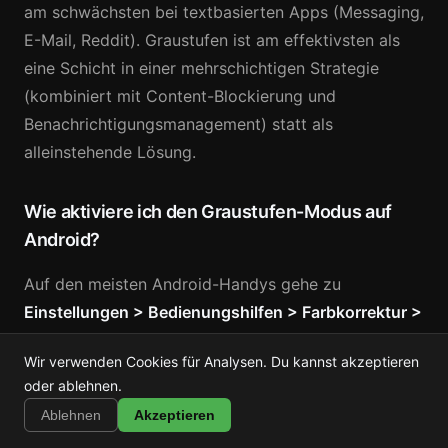
am schwächsten bei textbasierten Apps (Messaging,
E-Mail, Reddit). Graustufen ist am effektivsten als
eine Schicht in einer mehrschichtigen Strategie
(kombiniert mit Content-Blockierung und
Benachrichtigungsmanagement) statt als
alleinstehende Lösung.
Wie aktiviere ich den Graustufen-Modus auf
Android?
Auf den meisten Android-Handys gehe zu
Einstellungen > Bedienungshilfen > Farbkorrektur >
Graustufen
. Einige Handys platzieren es unter
Wir verwenden Cookies für Analysen. Du kannst akzeptieren
Einstellungen > Digital Wellbeing >
Shortstop
oder ablehnen.
Installieren
Schlafenszeitmodus
, der Graustufen automatisch
Shorts, Reels & TikTok blockieren
Ablehnen
Akzeptieren
zur gewählten Schlafenszeit aktiviert. Samsung-