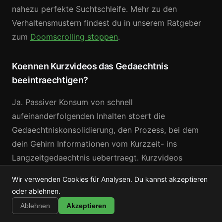
nahezu perfekte Suchtschleife. Mehr zu den
Verhaltensmustern findest du in unserem Ratgeber
zum
Doomscrolling stoppen
.
Koennen Kurzvideos das Gedaechtnis
beeintraechtigen?
Ja. Passiver Konsum von schnell
aufeinanderfolgenden Inhalten stoert die
Gedaechtniskonsolidierung, den Prozess, bei dem
dein Gehirn Informationen vom Kurzzeit- ins
Langzeitgedaechtnis uebertraegt. Kurzvideos
ueberfluten das Arbeitsgedaechtnis alle 15-60
Wir verwenden Cookies für Analysen. Du kannst akzeptieren
Sekunden mit neuen Reizen und lassen keine Zeit
Shortstop
oder ablehnen.
Installieren
fuer Konsolidierung. Deshalb kannst du 50 Videos in
Shorts, Reels & TikTok blockieren
Ablehnen
Akzeptieren
30 Minuten schauen und dich kaum an eines