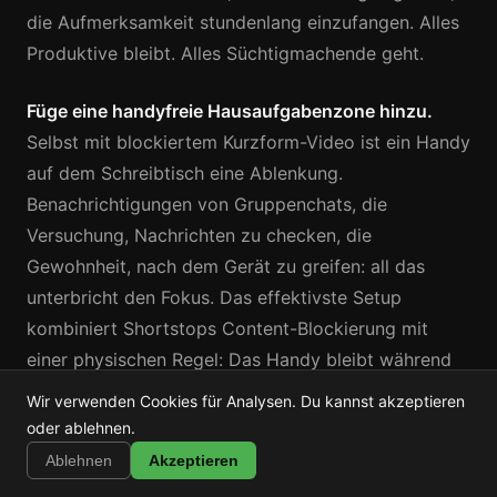
die Aufmerksamkeit stundenlang einzufangen. Alles
Produktive bleibt. Alles Süchtigmachende geht.
Füge eine handyfreie Hausaufgabenzone hinzu.
Selbst mit blockiertem Kurzform-Video ist ein Handy
auf dem Schreibtisch eine Ablenkung.
Benachrichtigungen von Gruppenchats, die
Versuchung, Nachrichten zu checken, die
Gewohnheit, nach dem Gerät zu greifen: all das
unterbricht den Fokus. Das effektivste Setup
kombiniert Shortstops Content-Blockierung mit
einer physischen Regel: Das Handy bleibt während
der aktiven Hausaufgabenzeit an der Ladestation.
Wir verwenden Cookies für Analysen. Du kannst akzeptieren
Wenn dein Kind etwas nachschlagen muss, geht es
Shortstop
oder ablehnen.
Installieren
Shorts, Reels & TikTok blockieren
zur Station, schaut es nach und geht zurück an den
Ablehnen
Akzeptieren
Schreibtisch. Die Reibung ist beabsichtigt.