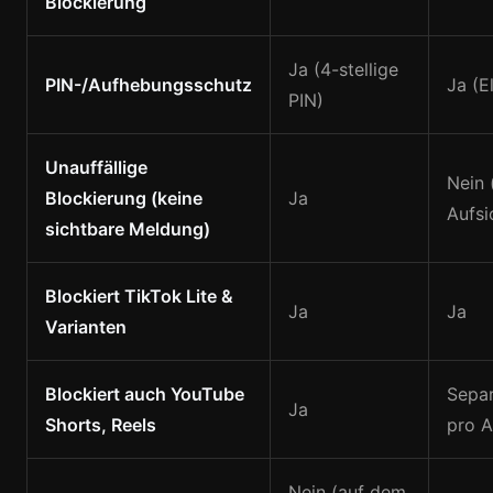
Blockierung
Ja (4-stellige
PIN-/Aufhebungsschutz
Ja (E
PIN)
Unauffällige
Nein 
Blockierung (keine
Ja
Aufsi
sichtbare Meldung)
Blockiert TikTok Lite &
Ja
Ja
Varianten
Blockiert auch YouTube
Separ
Ja
Shorts, Reels
pro 
Nein (auf dem