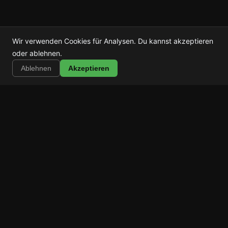
Wir verwenden Cookies für Analysen. Du kannst akzeptieren
Shortstop
oder ablehnen.
Installieren
Shorts, Reels & TikTok blockieren
Ablehnen
Akzeptieren
Shortstop
Blockiere das Scrollen.
Behalte deine Apps.
Produkt
Funktionen