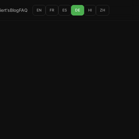
iert's
Blog
FAQ
EN
FR
ES
DE
HI
ZH