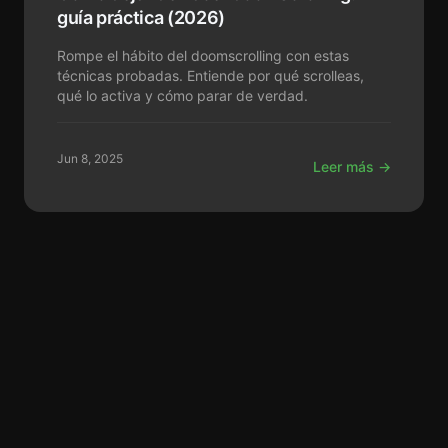
guía práctica (2026)
Rompe el hábito del doomscrolling con estas
técnicas probadas. Entiende por qué scrolleas,
qué lo activa y cómo parar de verdad.
Jun 8, 2025
Leer más →