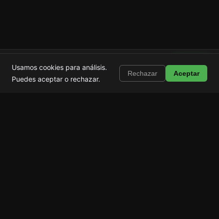
Shortstop
Instalar
Usamos cookies para análisis.
Bloquea Shorts, Reels y TikTok
Rechazar
Aceptar
Puedes aceptar o rechazar.
Shortstop
Bloquea el scroll.
Conserva tus apps.
Producto