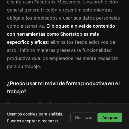
cliente usan Facebook Messenger. Una prohibición
general genera fricción y resentimiento mientras
obliga a los empleados a usar sus datos personales
como alternativa.
El bloqueo a nivel de contenido
con herramientas como Shortstop es más
específico y eficaz
: elimina los feeds adictivos de
scroll infinito mientras preserva la funcionalidad
productiva que los empleados realmente necesitan
para su trabajo.
¿Puedo usar mi móvil de forma productiva en el
trabajo?
Por supuesto. Tu móvil es una herramienta de
Shortstop
trabajo poderosa: es donde recibes llamadas,
Instalar
Usamos cookies para análisis.
Bloquea Shorts, Reels y TikTok
Rechazar
Aceptar
accedes a Slack, consultas tu calendario, usas la
Puedes aceptar o rechazar.
autenticación de dos factores y revisas