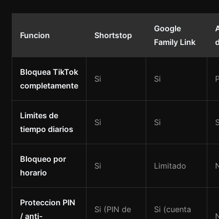
Google
A
Funcion
Shortstop
Family Link
d
Bloquea TikTok
Si
Si
completamente
Limites de
Si
Si
S
tiempo diarios
Bloqueo por
Si
Limitado
horario
Proteccion PIN
Si (PIN de
Si (cuenta
/ anti-