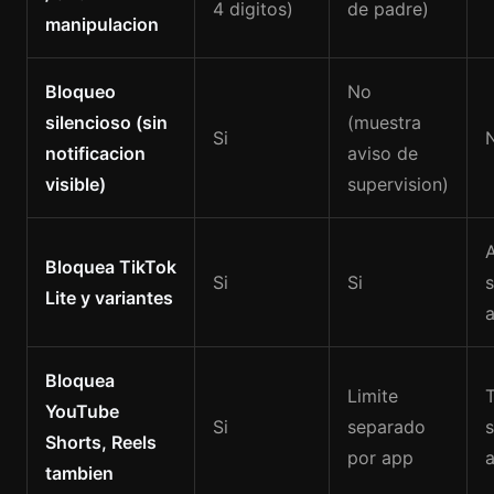
4 digitos)
de padre)
manipulacion
Bloqueo
No
silencioso (sin
(muestra
Si
notificacion
aviso de
visible)
supervision)
A
Bloquea TikTok
Si
Si
Lite y variantes
Bloquea
Limite
YouTube
Si
separado
Shorts, Reels
por app
tambien