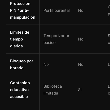
Proteccion
C
PIN / anti-
Perfil parental
No
p
manipulacion
Limites de
Temporizador
S
tiempo
No
basico
c
diarios
Bloqueo por
No
No
L
horario
Contenido
Biblioteca
educativo
Si
limitada
l
accesible