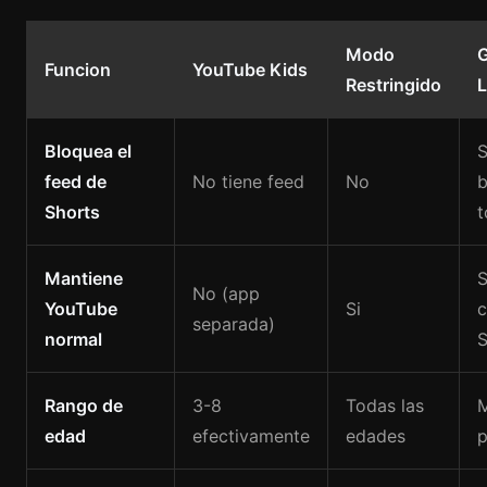
Modo
G
Funcion
YouTube Kids
Restringido
L
Bloquea el
S
feed de
No tiene feed
No
b
Shorts
t
Mantiene
S
No (app
YouTube
Si
c
separada)
normal
S
Rango de
3-8
Todas las
M
edad
efectivamente
edades
p