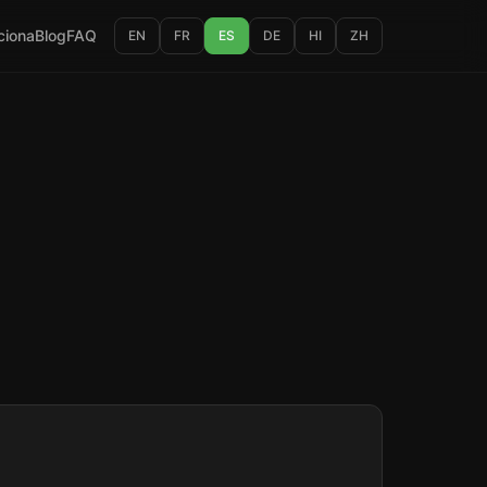
ciona
Blog
FAQ
EN
FR
ES
DE
HI
ZH