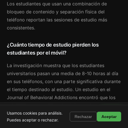
Los estudiantes que usan una combinación de
bloqueo de contenido y separación física del
teléfono reportan las sesiones de estudio más
consistentes.
¿Cuánto tiempo de estudio pierden los
estudiantes por el móvil?
La investigación muestra que los estudiantes
universitarios pasan una media de 8-10 horas al día
en sus teléfonos, con una parte significativa durante
el tiempo destinado al estudio. Un estudio en el
Journal of Behavioral Addictions encontró que los
estudiantes que usaban el móvil durante las
Shortstop
Instalar
sesiones de estudio puntuaban un 20% más bajo en
Usamos cookies para análisis.
Bloquea Shorts, Reels y TikTok
Rechazar
Aceptar
Puedes aceptar o rechazar.
los exámenes posteriores. Cuando consideras el