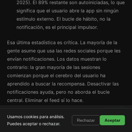
2025). El 89% restante son autoiniciadas, lo que
significa que el usuario abre la app sin ningún
estímulo externo. El bucle de hábito, no la
notificación, es el principal impulsor.
Esa última estadística es crítica. La mayoría de la
gente asume que usa las redes sociales porque les
envían notificaciones. Los datos muestran lo
contrario: la gran mayoría de las sesiones
comienzan porque el cerebro del usuario ha
aprendido a buscar la recompensa. Desactivar las
notificaciones ayuda, pero no aborda el bucle
central. Eliminar el feed sí lo hace.
Shortstop
Instalar
Para un desglose completo de cómo recuperar el
Usamos cookies para análisis.
Bloquea Shorts, Reels y TikTok
Rechazar
Aceptar
control, consulta nuestra guía sobre
cómo reducir el
Puedes aceptar o rechazar.