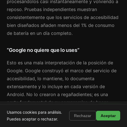
procesándolos casi instantáneamente y volviendo a
reposo. Pruebas independientes muestran
consistentemente que los servicios de accesibilidad
bien diseñados añaden menos del 1% de consumo
de batería en un día completo.
“Google no quiere que lo uses”
Esto es una mala interpretación de la posición de
Google. Google construyó el marco del servicio de
accesibilidad, lo mantiene, lo documenta
extensamente y lo incluye en cada versión de
Android. No lo crearon a regañadientes; es una
parte fundamental de su compromiso de hacer
Shortstop
Android utilizable por todos.
Instalar
Usamos cookies para análisis.
Bloquea Shorts, Reels y TikTok
Rechazar
Aceptar
Puedes aceptar o rechazar.
Lo que Google no quiere es que el marco sea