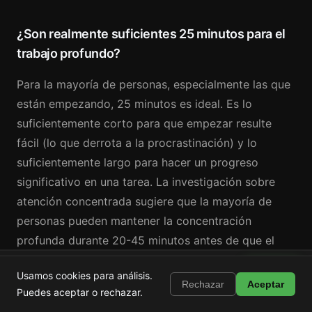
¿Son realmente suficientes 25 minutos para el
trabajo profundo?
Para la mayoría de personas, especialmente las que
están empezando, 25 minutos es ideal. Es lo
suficientemente corto para que empezar resulte
fácil (lo que derrota a la procrastinación) y lo
suficientemente largo para hacer un progreso
significativo en una tarea. La investigación sobre
atención concentrada sugiere que la mayoría de
personas pueden mantener la concentración
profunda durante 20-45 minutos antes de que el
rendimiento empiece a declinar. Los 25 minutos
Shortstop
Instalar
Usamos cookies para análisis.
estándar se sitúan cómodamente dentro de ese
Bloquea Shorts, Reels y TikTok
Rechazar
Aceptar
Puedes aceptar o rechazar.
rango. A medida que desarrolles tu resistencia de