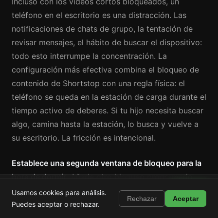
Incluso con los vídeos cortos bloqueados, un
teléfono en el escritorio es una distracción. Las
notificaciones de chats de grupo, la tentación de
revisar mensajes, el hábito de buscar el dispositivo:
todo esto interrumpe la concentración. La
configuración más efectiva combina el bloqueo de
contenido de Shortstop con una regla física: el
teléfono se queda en la estación de carga durante el
tiempo activo de deberes. Si tu hijo necesita buscar
algo, camina hasta la estación, lo busca y vuelve a
su escritorio. La fricción es intencional.
Establece una segunda ventana de bloqueo para la
hora de dormir.
Añade otro bloqueo programado
Shortstop
desde las 21:30 (o la hora que elija tu familia) hasta
Instalar
Usamos cookies para análisis.
Bloquea Shorts, Reels y TikTok
Rechazar
Aceptar
las 7:00. Esto protege el sueño. Combínalo con la
Puedes aceptar o rechazar.
regla de la estación de carga (los teléfonos se