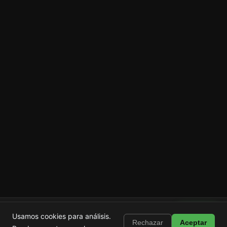
Shortstop
Instalar
Usamos cookies para análisis.
Bloquea Shorts, Reels y TikTok
Rechazar
Aceptar