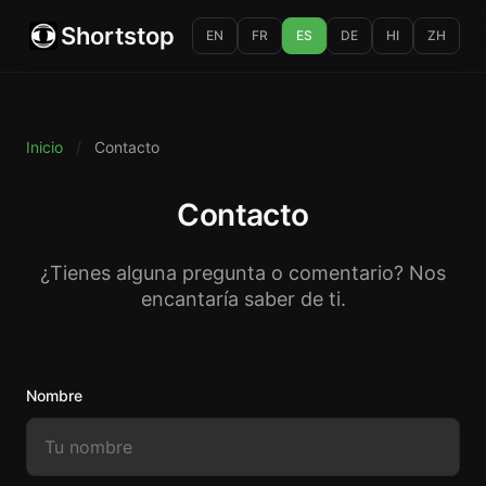
Shortstop
EN
FR
ES
DE
HI
ZH
Inicio
/
Contacto
Contacto
¿Tienes alguna pregunta o comentario? Nos
encantaría saber de ti.
Nombre