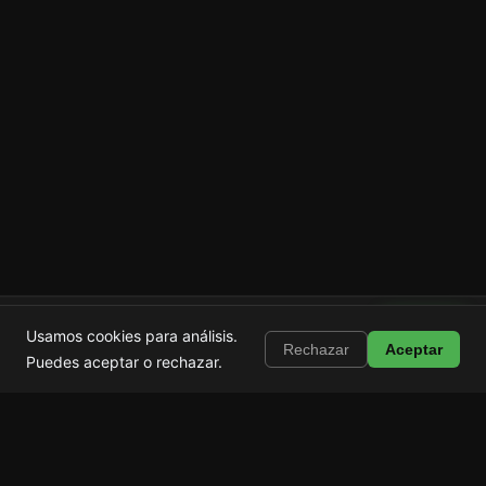
Shortstop
Instalar
Usamos cookies para análisis.
Bloquea Shorts, Reels y TikTok
Rechazar
Aceptar
Puedes aceptar o rechazar.
Shortstop