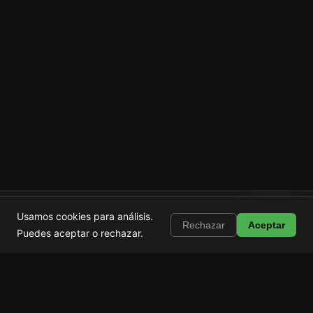
Shortstop
Instalar
Usamos cookies para análisis.
Bloquea Shorts, Reels y TikTok
Rechazar
Aceptar
Puedes aceptar o rechazar.
Shortstop