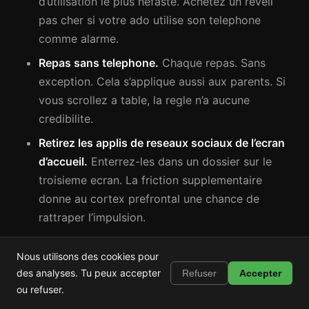
d’utilisation le plus nefaste. Achetez un reveil
pas cher si votre ado utilise son telephone
comme alarme.
Repas sans telephone.
Chaque repas. Sans
exception. Cela s’applique aussi aux parents. Si
vous scrollez a table, la regle n’a aucune
credibilite.
Retirez les applis de reseaux sociaux de l’ecran
d’accueil.
Enterrez-les dans un dossier sur le
troisieme ecran. La friction supplementaire
donne au cortex prefrontal une chance de
rattraper l’impulsion.
Activez les niveaux de gris / mode coucher.
Les
Nous utilisons des cookies pour
miniatures colorees stimulent l’engagement
Shortstop
Installer
des analyses. Tu peux accepter
Refuser
Accepter
Bloque Shorts, Reels et TikTok
visuel. Les niveaux de gris rendent les fils
ou refuser.
nettement moins attrayants.