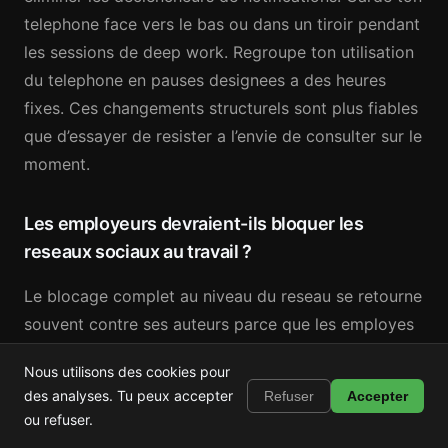
telephone face vers le bas ou dans un tiroir pendant
les sessions de deep work. Regroupe ton utilisation
du telephone en pauses designees a des heures
fixes. Ces changements structurels sont plus fiables
que d’essayer de resister a l’envie de consulter sur le
moment.
Les employeurs devraient-ils bloquer les
reseaux sociaux au travail ?
Le blocage complet au niveau du reseau se retourne
souvent contre ses auteurs parce que les employes
ont des besoins professionnels legitimes pour ces
Nous utilisons des cookies pour
plateformes. Les equipes marketing ont besoin
Shortstop
Installer
des analyses. Tu peux accepter
Refuser
Accepter
Bloque Shorts, Reels et TikTok
d’Instagram et TikTok. Les developpeurs regardent
ou refuser.
des tutoriels YouTube. Les equipes de service client