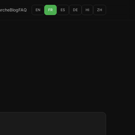
rche
Blog
FAQ
EN
FR
ES
DE
HI
ZH