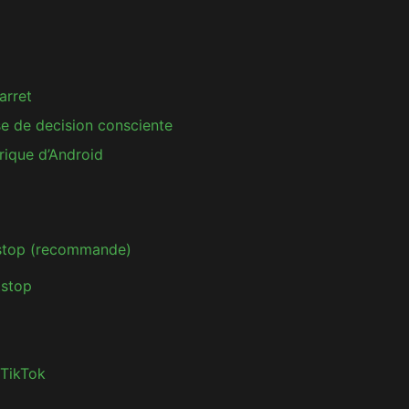
arret
ise de decision consciente
rique d’Android
tstop (recommande)
tstop
 TikTok