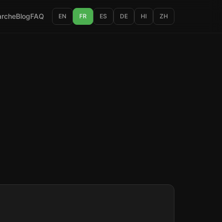
rche
Blog
FAQ
EN
FR
ES
DE
HI
ZH