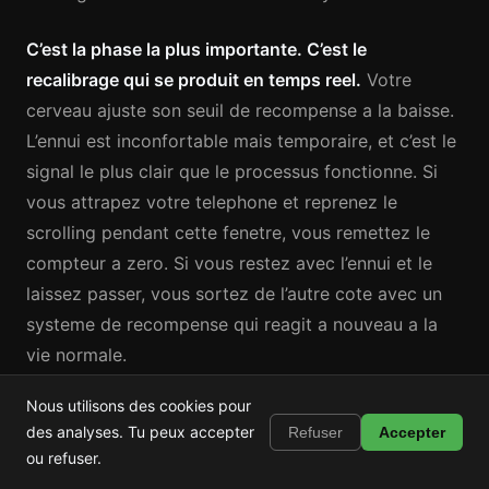
C’est la phase la plus importante. C’est le
recalibrage qui se produit en temps reel.
Votre
cerveau ajuste son seuil de recompense a la baisse.
L’ennui est inconfortable mais temporaire, et c’est le
signal le plus clair que le processus fonctionne. Si
vous attrapez votre telephone et reprenez le
scrolling pendant cette fenetre, vous remettez le
compteur a zero. Si vous restez avec l’ennui et le
laissez passer, vous sortez de l’autre cote avec un
systeme de recompense qui reagit a nouveau a la
vie normale.
Nous utilisons des cookies pour
Les strategies qui aident le plus pendant cette
Shortstop
Installer
des analyses. Tu peux accepter
Refuser
Accepter
Bloque Shorts, Reels et TikTok
phase : le mouvement physique (il genere sa propre
ou refuser.
chimie de recompense), le temps structure (l’ennui