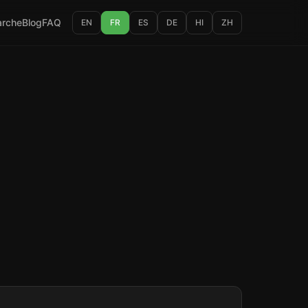
rche
Blog
FAQ
EN
FR
ES
DE
HI
ZH