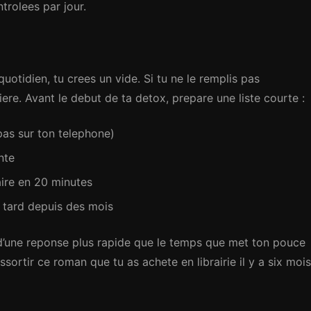
trolees par jour.
otidien, tu crees un vide. Si tu ne le remplis pas
iere. Avant le debut de ta detox, prepare une liste courte :
, pas sur ton telephone)
nte
aire en 20 minutes
s tard depuis des mois
n d’une reponse plus rapide que le temps que met ton pouce
ssortir ce roman que tu as achete en librairie il y a six mois