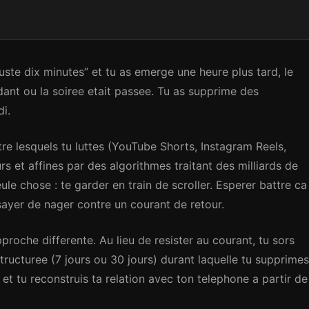
juste dix minutes” et tu as emerge une heure plus tard, le
ant ou la soiree etait passee. Tu as supprime des
di.
tre lesquels tu luttes (YouTube Shorts, Instagram Reels,
rs et affines par des algorithmes traitant des milliards de
le chose : te garder en train de scroller. Esperer battre ca
essayer de nager contre un courant de retour.
roche differente. Au lieu de resister au courant, tu sors
ructuree (7 jours ou 30 jours) durant laquelle tu supprimes
r, et tu reconstruis ta relation avec ton telephone a partir de