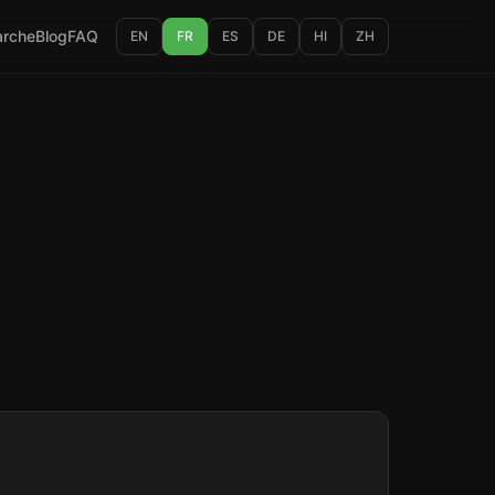
rche
Blog
FAQ
EN
FR
ES
DE
HI
ZH