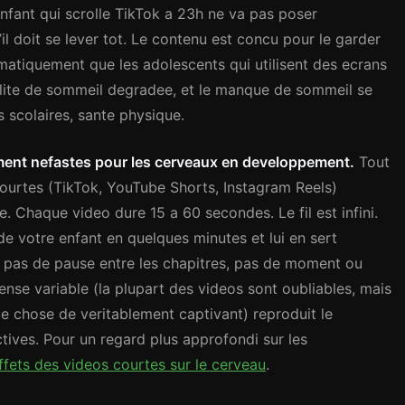
fant qui scrolle TikTok a 23h ne va pas poser
’il doit se lever tot. Le contenu est concu pour le garder
matiquement que les adolescents qui utilisent des ecrans
alite de sommeil degradee, et le manque de sommeil se
s scolaires, sante physique.
ement nefastes pour les cerveaux en developpement.
Tout
 courtes (TikTok, YouTube Shorts, Instagram Reels)
. Chaque video dure 15 a 60 secondes. Le fil est infini.
 de votre enfant en quelques minutes et lui en sert
el, pas de pause entre les chapitres, pas de moment ou
nse variable (la plupart des videos sont oubliables, mais
ue chose de veritablement captivant) reproduit le
ives. Pour un regard plus approfondi sur les
effets des videos courtes sur le cerveau
.