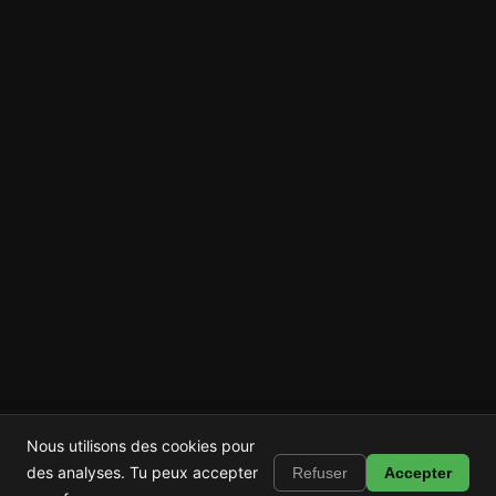
Nous utilisons des cookies pour
Shortstop
Installer
des analyses. Tu peux accepter
Refuser
Accepter
Bloque Shorts, Reels et TikTok