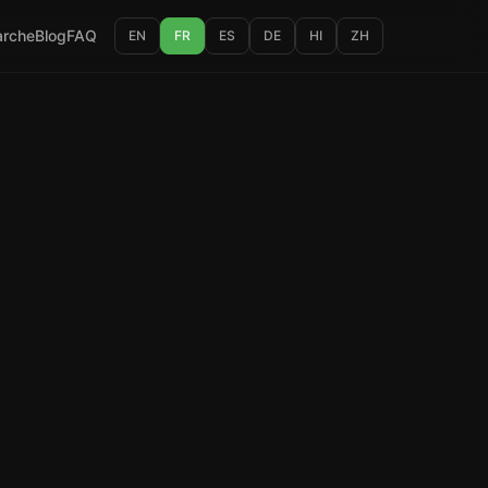
rche
Blog
FAQ
EN
FR
ES
DE
HI
ZH