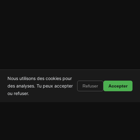
Nous utilisons des cookies pour
Shortstop
Installer
des analyses. Tu peux accepter
Refuser
Accepter
Bloque Shorts, Reels et TikTok
ou refuser.
Shortstop