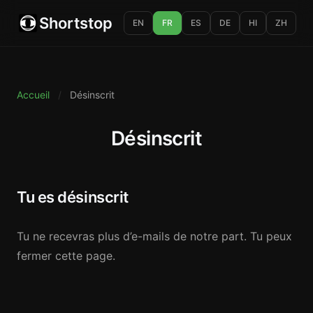
Shortstop
EN
FR
ES
DE
HI
ZH
Accueil
/
Désinscrit
Désinscrit
Tu es désinscrit
Tu ne recevras plus d’e-mails de notre part. Tu peux
fermer cette page.