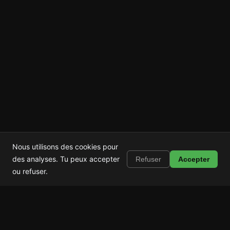
Nous utilisons des cookies pour
Shortstop
Installer
des analyses. Tu peux accepter
Refuser
Accepter
Bloque Shorts, Reels et TikTok
ou refuser.
Shortstop