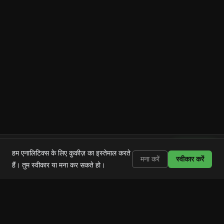
Shortstop
इंस्टॉल करें
हम एनालिटिक्स के लिए कुकीज़ का इस्तेमाल करते
Shorts, Reels और TikTok ब्लॉक करें
मना करें
स्वीकार करें
हैं। तुम स्वीकार या मना कर सकते हो।
Shortstop