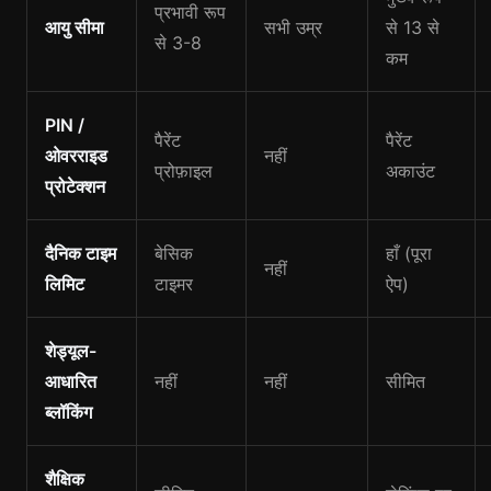
प्रभावी रूप
आयु सीमा
सभी उम्र
से 13 से
से 3-8
कम
PIN /
पैरेंट
पैरेंट
ओवरराइड
नहीं
प्रोफ़ाइल
अकाउंट
प्रोटेक्शन
दैनिक टाइम
बेसिक
हाँ (पूरा
नहीं
लिमिट
टाइमर
ऐप)
शेड्यूल-
आधारित
नहीं
नहीं
सीमित
ब्लॉकिंग
शैक्षिक