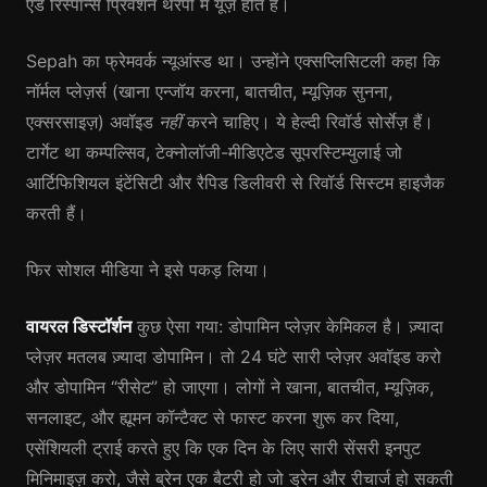
एंड रिस्पॉन्स प्रिवेंशन थेरेपी में यूज़ होते हैं।
Sepah का फ्रेमवर्क न्यूआंस्ड था। उन्होंने एक्सप्लिसिटली कहा कि
नॉर्मल प्लेज़र्स (खाना एन्जॉय करना, बातचीत, म्यूज़िक सुनना,
एक्सरसाइज़) अवॉइड
नहीं
करने चाहिए। ये हेल्दी रिवॉर्ड सोर्सेज़ हैं।
टार्गेट था कम्पल्सिव, टेक्नोलॉजी-मीडिएटेड सूपरस्टिम्युलाई जो
आर्टिफिशियल इंटेंसिटी और रैपिड डिलीवरी से रिवॉर्ड सिस्टम हाइजैक
करती हैं।
फिर सोशल मीडिया ने इसे पकड़ लिया।
वायरल डिस्टॉर्शन
कुछ ऐसा गया: डोपामिन प्लेज़र केमिकल है। ज़्यादा
प्लेज़र मतलब ज़्यादा डोपामिन। तो 24 घंटे सारी प्लेज़र अवॉइड करो
और डोपामिन “रीसेट” हो जाएगा। लोगों ने खाना, बातचीत, म्यूज़िक,
सनलाइट, और ह्यूमन कॉन्टैक्ट से फास्ट करना शुरू कर दिया,
एसेंशियली ट्राई करते हुए कि एक दिन के लिए सारी सेंसरी इनपुट
मिनिमाइज़ करो, जैसे ब्रेन एक बैटरी हो जो ड्रेन और रीचार्ज हो सकती