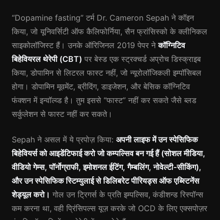
“Dopamine fasting” टर्म Dr. Cameron Sepah ने कॉइन
किया, जो यूनिवर्सिटी ऑफ कैलिफोर्निया, सैन फ्रांसिस्को के क्लीनिकल
साइकोलॉजिस्ट हैं। उनके ऑरिजिनल 2019 पेपर ने
कॉग्निटिव
बिहेवियरल थेरेपी (CBT)
पर बेस्ड एक स्ट्रक्चर्ड अप्रोच डिस्क्राइब
किया, डोपामिन से लिटरल फास्ट नहीं, जो न्यूरोलॉजिकली इम्पॉसिबल
होगा। डोपामिन मूवमेंट, ब्रीदिंग, डाइजेशन, और बेसिक कॉग्निटिव
फंक्शन में इन्वॉल्व्ड है। तुम इससे “फास्ट” नहीं कर सकते जैसे ब्लड
सर्कुलेशन से फास्ट नहीं कर सकते।
Sepah ने असल में ये प्रपोज़ किया:
अपनी लाइफ में उन स्पेसिफिक
बिहेवियर्स को आइडेंटिफाई करो जो कम्पल्सिव बन गई हैं (सोशल मीडिया,
वीडियो गेम्स, पॉर्नोग्राफी, इमोशनल ईटिंग, गैम्बलिंग, नोवेल्टी-सीकिंग),
और उन स्पेसिफिक स्टिम्युलाई से डिलिबरेट पीरियड्स ऑफ एब्स्टिनेंस
शेड्यूल करो।
गोल उन ट्रिगर्स के प्रति इम्पल्सिव, कंडीशन्ड रिस्पॉन्स
कम करना था, वही प्रिंसिपल्स यूज़ करके जो OCD के लिए एक्सपोज़र