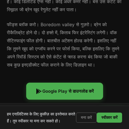
है। कोई डिलीटेड ऐप्स नहीं। कोई अंधेरे कमरे नहीं। बस उस कंटेंट का
रिमूवल जो ब्रेन खुद रेगुलेट नहीं कर पाता।
फीड्स ब्लॉक करो। Boredom valley से गुज़रो। ब्रेन को
रीकैलिब्रेट होने दो। दो हफ्ते में, किताब फिर इंटरेस्टिंग लगेगी। वॉक
सैटिस्फाइंग फील होगी। बातचीत अटेंशन होल्ड करेगी। इसलिए नहीं
कि तुमने खुद को एन्जॉय करने पर फोर्स किया, बल्कि इसलिए कि तुमने
अपने रिवॉर्ड सिस्टम को ऐसे कंटेंट से फ्लड करना बंद किया जो बाकी
सब कुछ इनएडीक्वेट फील कराने के लिए डिज़ाइन था।
Google Play से डाउनलोड करें
Shortstop
इंस्टॉल करें
हम एनालिटिक्स के लिए कुकीज़ का इस्तेमाल करते
Shorts, Reels और TikTok ब्लॉक करें
मना करें
स्वीकार करें
हैं। तुम स्वीकार या मना कर सकते हो।