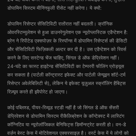
डोपामिन सिस्टम मीनिंगफुली रीसेट नहीं करेगा। ये क्यों:
डोपामिन रिसेप्टर सेंसिटिविटी रातोंरात नहीं बदलती। क्रॉनिक
ओवरस्टिम्युलेशन से हुआ डाउनरेगुलेशन एक न्यूरोप्लास्टिक एडैप्टेशन है:
ब्रेन ने रिपीटेड एक्सपोज़र के रिस्पॉन्स में डोपामिन रिसेप्टर्स की डेंसिटी
और सेंसिटिविटी फिज़िकली अल्टर कर दी है। उस एडैप्टेशन को रिवर्स
करने के लिए सस्टेन्ड चेंज चाहिए, सिंगल डे ऑफ डेप्रिवेशन नहीं।
24-घंटे का फास्ट हाइटेन्ड सेंसिटिविटी का टेम्पररी फीलिंग प्रोड्यूस
कर सकता है (पार्टली कॉन्ट्रास्ट इफेक्ट और पार्टली जेन्यूइन शॉर्ट-टर्म
रिसेप्टर अवेलेबिलिटी से), लेकिन ये इफेक्ट यूज़ुअल स्क्रॉलिंग हैबिट्स
रिज़्यूम करते ही इवैपोरेट हो जाएगा।
कोई पब्लिश्ड, पीयर-रिव्यूड स्टडी नहीं है जो सिंगल डे ऑफ सेंसरी
डेप्रिवेशन से डोपामिन सिस्टम रीकैलिब्रेशन के कॉन्टेक्स्ट में लास्टिंग
कॉग्निटिव या न्यूरोलॉजिकल बेनिफिट्स डिमॉन्स्ट्रेट करती हो। वन-डे
वर्ज़न बेस्ट केस में मोटिवेशनल एक्सरसाइज़ है। वर्स्ट केस में ये लोगों को