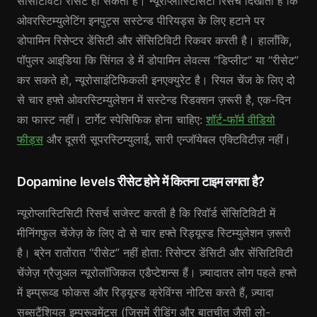
सेंसिटिविटी रीसेट हो सकती है। न्यूरोप्लास्टिसिटी रिसर्च दिखाती है कि
ओवरस्टिम्युलेटिंग इनपुट्स सस्टेन्ड पीरियड्स के लिए हटाने पर
डोपामिन रिसेप्टर डेंसिटी और सेंसिटिविटी रिकवर करती है। हालाँकि,
पॉपुलर आइडिया कि सिंगल डे में डोपामिन लेवल्स “डिप्लीट” या “रीसेट”
कर सकते हो, न्यूरोसाइंटिफिकली इनएक्युरेट है। रियल चेंज के लिए दो
से चार हफ्ते ओवरस्टिम्युलेशन में सस्टेन्ड रिडक्शन ज़रूरी है, एक-दिन
का फास्ट नहीं। टार्गेट स्पेसिफिक होना चाहिए:
शॉर्ट-फॉर्म वीडियो
फीड्स
और दूसरी सूपरस्टिम्युलाई, सारी एन्जॉयेबल एक्टिविटीज़ नहीं।
Dopamine levels रीसेट होने में कितना टाइम लगता है?
न्यूरोप्लास्टिसिटी रिसर्च सजेस्ट करती है कि रिवॉर्ड सेंसिटिविटी में
मीनिंगफुल चेंजेज़ के लिए दो से चार हफ्ते रिड्यूस्ड स्टिम्युलेशन ज़रूरी
है। ब्रेन रातोंरात “रीसेट” नहीं होता: रिसेप्टर डेंसिटी और सेंसिटिविटी
चेंजेज़ ग्रैजुअल न्यूरोलॉजिकल एडैप्टेशन्स हैं। ज़्यादातर लोग पहले हफ्ते
में इम्प्रूव्ड फोकस और रिड्यूस्ड क्रेविंग्स नोटिस करते हैं, ज़्यादा
सब्सटैंशियल इम्प्रूवमेंट्स (जिसमें रीडिंग और बातचीत जैसी लो-