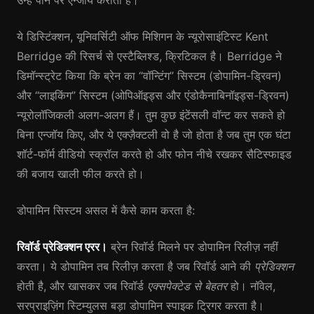
उन्हें पाने पर एन्जॉय कराता है।
ये डिस्टिंक्शन, यूनिवर्सिटी ऑफ मिशिगन के न्यूरोसाइंटिस्ट Kent
Berridge की रिसर्च से एस्टैब्लिश्ड, क्रिटिकल है। Berridge ने
डिमॉन्स्ट्रेट किया कि ब्रेन का “वॉन्टिंग” सिस्टम (डोपामिन-ड्रिवन)
और “लाइकिंग” सिस्टम (ओपिऑइड्स और एंडोकैनाबिनॉइड्स-ड्रिवन)
न्यूरोलॉजिकली अलग-अलग हैं। तुम कुछ इंटेंसली वॉन्ट कर सकते हो
बिना एन्जॉय किए, और ये एक्ज़ैक्टली वो है जो होता है जब तुम एक घंटा
शॉर्ट-फॉर्म वीडियो स्क्रॉल करते हो और फोन नीचे रखकर सैटिस्फाइड
की बजाय खाली फील करते हो।
डोपामिन सिस्टम असल में कैसे काम करता है:
रिवॉर्ड प्रेडिक्शन एरर।
ब्रेन रिवॉर्ड मिलने पर डोपामिन रिलीज़ नहीं
करता। ये डोपामिन तब रिलीज़ करता है जब रिवॉर्ड आने की
प्रेडिक्शन
होती है, और खासकर जब रिवॉर्ड
एक्सपेक्टेड से बेहतर
हो। नॉवेल,
सरप्राइज़िंग स्टिम्युलस बड़ा डोपामिन स्पाइक ट्रिगर करता है।