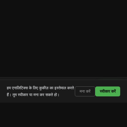
Shortstop
इंस्टॉल करें
हम एनालिटिक्स के लिए कुकीज़ का इस्तेमाल करते
Shorts, Reels और TikTok ब्लॉक करें
मना करें
स्वीकार करें
हैं। तुम स्वीकार या मना कर सकते हो।
Shortstop