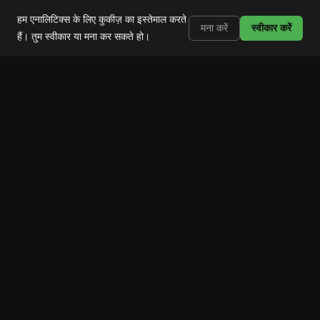
Shortstop
इंस्टॉल करें
हम एनालिटिक्स के लिए कुकीज़ का इस्तेमाल करते
Shorts, Reels और TikTok ब्लॉक करें
मना करें
स्वीकार करें
हैं। तुम स्वीकार या मना कर सकते हो।
Shortstop
स्क्रॉल ब्लॉक करो।
ऐप्स रखो।
प्रोडक्ट
फीचर्स
कैसे काम करता है
ब्लॉग