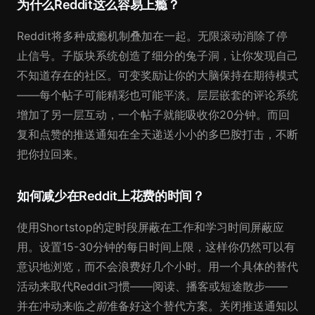
为什么Reddit这么容易上瘾？
Reddit将多种成瘾机制叠加在一起。无限滚动消除了停
止信号。子版块系统创造了细分的兔子洞，让你发现自己
不知道存在的社区。可变奖励让你的大脑保持在期待模式
——每个帖子可能精彩也可能平淡。层层嵌套的评论系统
增加了另一层互动，一个帖子就能吸收你20分钟。而回
复和点赞的推送通知在全天递送小小的多巴胺打击，不断
把你拉回来。
如何减少在Reddit上花费的时间？
使用Shortstop的定时段屏蔽在工作和学习时间屏蔽应
用。设置15-30分钟的每日时间上限，这样你仍然可以有
意识地浏览，而不会浪费好几个小时。用一个具体的替代
活动来取代Reddit习惯——阅读、播客或短途散步——
并在冲动来临
之前
准备好这个替代方案。关闭推送通知以