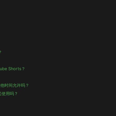
？
e Shorts？
但其他时间允许吗？
nk一起使用吗？