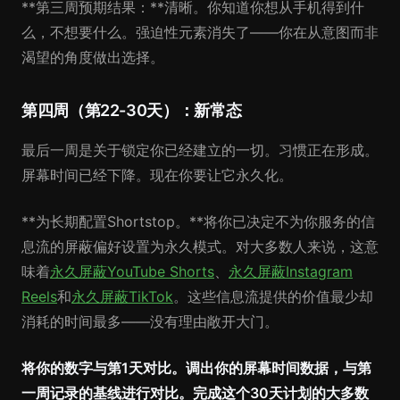
**第三周预期结果：**清晰。你知道你想从手机得到什
么，不想要什么。强迫性元素消失了——你在从意图而非
渴望的角度做出选择。
第四周（第22-30天）：新常态
最后一周是关于锁定你已经建立的一切。习惯正在形成。
屏幕时间已经下降。现在你要让它永久化。
**为长期配置Shortstop。**将你已决定不为你服务的信
息流的屏蔽偏好设置为永久模式。对大多数人来说，这意
味着
永久屏蔽YouTube Shorts
、
永久屏蔽Instagram
Reels
和
永久屏蔽TikTok
。这些信息流提供的价值最少却
消耗的时间最多——没有理由敞开大门。
将你的数字与第1天对比。
调出你的屏幕时间数据，与第
一周记录的基线进行对比。完成这个30天计划的大多数