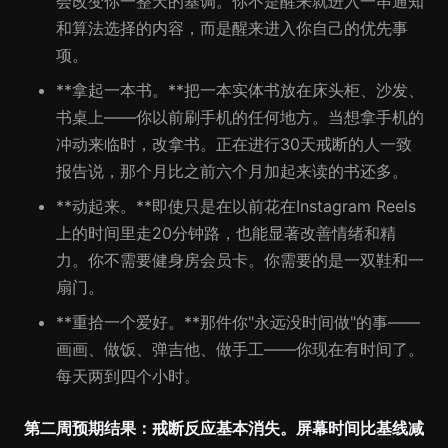
会改变你一整天的基调。你不是醒来就进入一串通知
和算法选择的内容，而是醒来进入你自己的优先事
项。
**拿起一本书。**把一本实体书放在床头柜、沙发、
书桌上——你以前刷手机的任何地方。当想拿手机的
冲动来临时，改拿书。正在进行30天戒断的人一致
报告说，那个月比之前六个月加起来读的书还多。
**动起来。**即使只是在以前花在Instagram Reels
上的时间里走20分钟路，也能显著改善情绪和精
力。你不需要健身房会员卡。你需要的是一双鞋和一
扇门。
**重拾一个爱好。**那件你"永远没时间做"的事——
画画、做饭、弹吉他、做手工——你现在有时间了。
每天两到四个小时。
第二周预期结果：
戒断反应基本消失。屏幕时间比基线
减