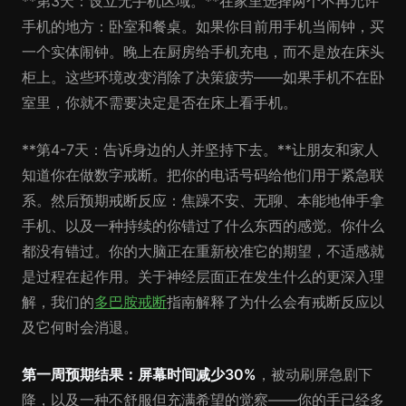
**第3天：设立无手机区域。**在家里选择两个不再允许
手机的地方：卧室和餐桌。如果你目前用手机当闹钟，买
一个实体闹钟。晚上在厨房给手机充电，而不是放在床头
柜上。这些环境改变消除了决策疲劳——如果手机不在卧
室里，你就不需要决定是否在床上看手机。
**第4-7天：告诉身边的人并坚持下去。**让朋友和家人
知道你在做数字戒断。把你的电话号码给他们用于紧急联
系。然后预期戒断反应：焦躁不安、无聊、本能地伸手拿
手机、以及一种持续的你错过了什么东西的感觉。你什么
都没有错过。你的大脑正在重新校准它的期望，不适感就
是过程在起作用。关于神经层面正在发生什么的更深入理
解，我们的
多巴胺戒断
指南解释了为什么会有戒断反应以
及它何时会消退。
第一周预期结果：
屏幕时间
减少30%
，被动刷屏急剧下
降，以及一种不舒服但充满希望的觉察——你的手已经多