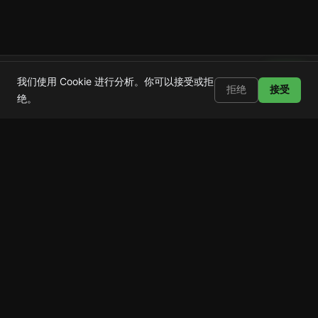
Shortstop
安装
我们使用 Cookie 进行分析。你可以接受或拒
屏蔽 Shorts、Reels 和 TikTok
拒绝
接受
绝。
Shortstop
屏蔽刷屏。
保留应用。
产品
功能