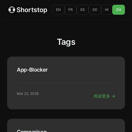
Shortstop
EN
FR
ES
DE
HI
ZH
Tags
App-Blocker
Mar 22, 2026
阅读更多 →
Comparison