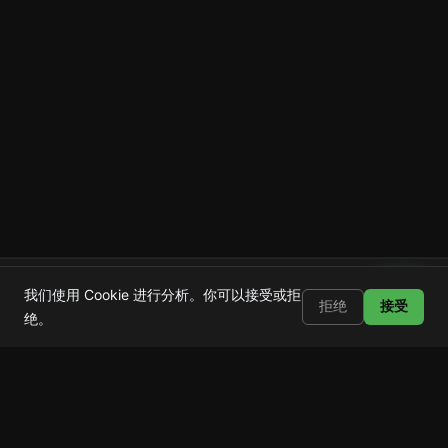
Shortstop
安装
我们使用 Cookie 进行分析。你可以接受或拒
屏蔽 Shorts、Reels 和 TikTok
拒绝
接受
绝。
Shortstop