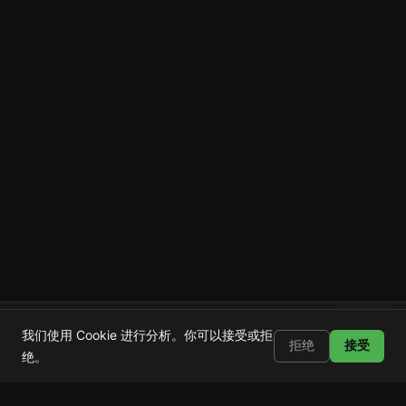
Shortstop
安装
我们使用 Cookie 进行分析。你可以接受或拒
屏蔽 Shorts、Reels 和 TikTok
拒绝
接受
绝。